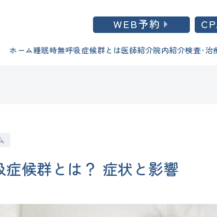
WEB予約
C
ホーム
睡眠時無呼吸症候群とは
医師紹介
院内紹介
検査･治
ム
吸症候群とは？ 症状と影響