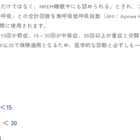
眠だけではなく、NREM睡眠中にも認められる」とされ、
」との合計回数を無呼吸低呼吸指数（AHI：Apnea Hypo
際に使用されます。
～15回が軽症、15～30回が中等症、30回以上が重症と
HI≦20で保険適用となるため、医学的な診断と必ずしも
 ＜15
I ＜ 30
I