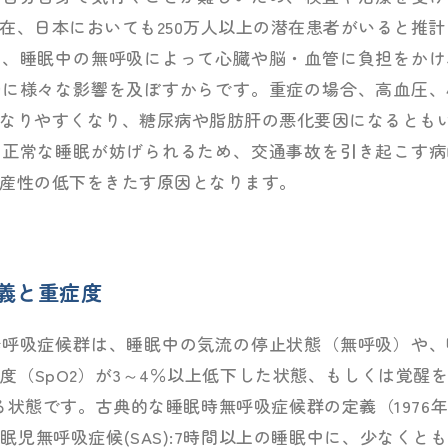
在、日本においても250万人以上の潜在患者がいると推
は、睡眠中の無呼吸によって心臓や脳・血管に負担をかけ
動に様々な影響を及ぼすからです。重症の場合、高血圧、
なりやすくなり、糖尿病や脂肪肝の悪化要因になるとも
り正常な睡眠が妨げられるため、交通事故を引き起こす病
産性の低下をきたす原因となります。
定義と重症度
無呼吸症候群は、睡眠中の気流の停止状態（無呼吸）や、
度（SpO2）が3～4％以上低下した状態、もしくは覚醒
る状態です。古典的な睡眠時無呼吸症候群の定義（1976
児無呼吸症候(SAS):7時間以上の睡眠中に、少なくとも 3