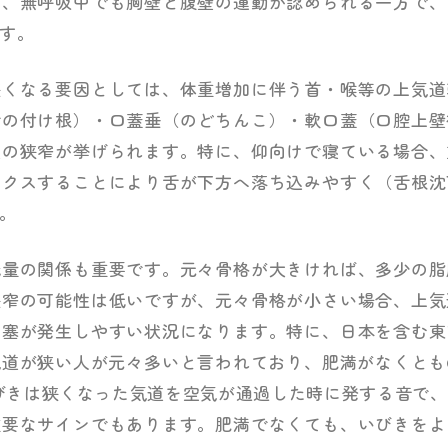
め、無呼吸中でも胸壁と腹壁の運動が認められる一方で、
す。
狭くなる要因としては、体重増加に伴う首・喉等の上気道
舌の付け根）・口蓋垂（のどちんこ）・軟口蓋（口腔上壁
道の狭窄が挙げられます。特に、仰向けで寝ている場合、
ックスすることにより舌が下方へ落ち込みやすく（舌根沈
。
織量の関係も重要です。元々骨格が大きければ、多少の脂
狭窄の可能性は低いですが、元々骨格が小さい場合、上気
閉塞が発生しやすい状況になります。特に、日本を含む東
道が狭い人が元々多いと言われており、肥満がなくとも
びきは狭くなった気道を空気が通過した時に発する音で
重要なサインでもあります。肥満でなくても、いびきをよ