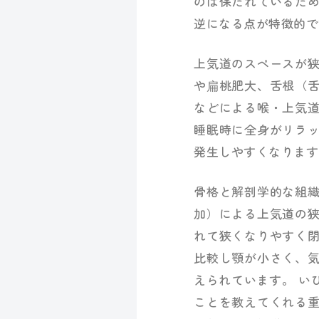
のは保たれているた
逆になる点が特徴的で
上気道のスペースが
や扁桃肥大、舌根（
などによる喉・上気
睡眠時に全身がリラ
発生しやすくなります
骨格と解剖学的な組
加）による上気道の
れて狭くなりやすく
比較し顎が小さく、気
えられています。 い
ことを教えてくれる